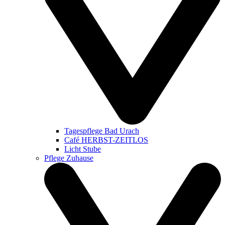
Tagespflege Bad Urach
Café HERBST-ZEITLOS
Licht Stube
Pflege Zuhause